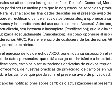
les se utilicen para los siguientes fines: Relación Comercial, Merca
 no podrá ser un motivo para que le neguemos los servicios y produ
Para llevar a cabo las finalidades descritas en el presente aviso de 
eder, rectificar o cancelar sus datos personales, u oponerse a s
izamos y las condiciones del uso que les damos (Acceso). Asimismo, 
ctualizada, sea inexacta o incompleta (Rectificación); que la elimi
utilizada adecuadamente (Cancelación); así como oponerse al uso d
erechos ARCO. Para el ejercicio de cualquiera de los derechos ARC
t, correo electrónico.
 el ejercicio de los derechos ARCO, ponemos a su disposición el sig
 de datos personales, que está a cargo de dar trámite a las solicit
ficaciones, cambios o actualizaciones derivadas de nuevos requeri
 ofrecemos; de nuestras prácticas de privacidad; de cambios en nu
 los cambios que pueda sufrir el presente aviso de privacidad, a 
 cabo las notificaciones sobre cambios o actualizaciones al presente