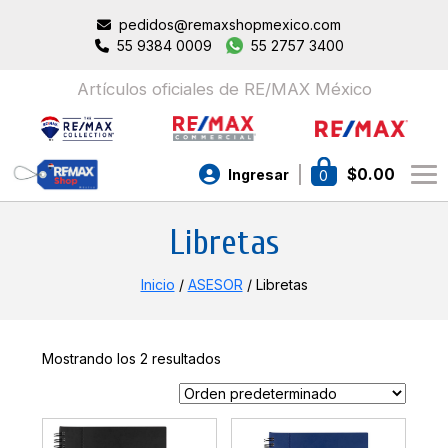
pedidos@remaxshopmexico.com
55 9384 0009
55 2757 3400
Artículos oficiales de RE/MAX México
$
0.00
Ingresar
0
Libretas
Inicio
/
ASESOR
/ Libretas
Mostrando los 2 resultados