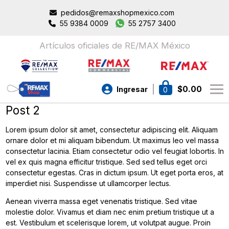
pedidos@remaxshopmexico.com
55 9384 0009
55 2757 3400
Artículos oficiales de RE/MAX México
$
0.00
Ingresar
0
Post 2
Lorem ipsum dolor sit amet, consectetur adipiscing elit. Aliquam
ornare dolor et mi aliquam bibendum. Ut maximus leo vel massa
consectetur lacinia. Etiam consectetur odio vel feugiat lobortis. In
vel ex quis magna efficitur tristique. Sed sed tellus eget orci
consectetur egestas. Cras in dictum ipsum. Ut eget porta eros, at
imperdiet nisi. Suspendisse ut ullamcorper lectus.
Aenean viverra massa eget venenatis tristique. Sed vitae
molestie dolor. Vivamus et diam nec enim pretium tristique ut a
est. Vestibulum et scelerisque lorem, ut volutpat augue. Proin