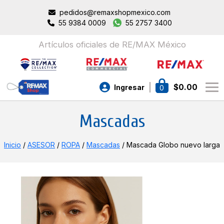
pedidos@remaxshopmexico.com
55 9384 0009
55 2757 3400
Artículos oficiales de RE/MAX México
$
0.00
Ingresar
0
Mascadas
Inicio
/
ASESOR
/
ROPA
/
Mascadas
/ Mascada Globo nuevo larga