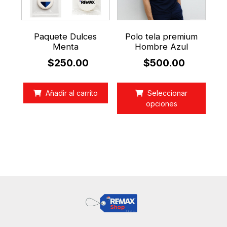
Paquete Dulces
Polo tela premium
Menta
Hombre Azul
$
250.00
$
500.00
Este
produ
Añadir al carrito
Seleccionar
tiene
opciones
múltip
varian
Las
opcio
se
pued
elegir
en
la
págin
de