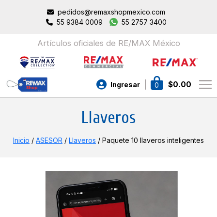
pedidos@remaxshopmexico.com
55 9384 0009
55 2757 3400
Artículos oficiales de RE/MAX México
$
0.00
Ingresar
0
Llaveros
Inicio
/
ASESOR
/
Llaveros
/ Paquete 10 llaveros inteligentes